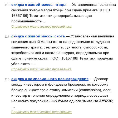
скидка с живой массы птицы
— Установленная величина
116
снижения живой массы птицы при сдаче приемке. [ГОСТ
16367 86] Тематики птицеперерабатывающая
промышленность …
Справочник технического переводчика
скидка с живой массы скота
— Установленная величина
117
снижения живой массы скота на содержимое желудочно
кишечного тракта, стельность, суягность, супоросность,
жеребость самок и навал на шкурах, определяемая при
сдаче приемке скота. [ГОСТ 18157 88] Тематики продукты
убоя скота …
Справочник технического переводчика
скидка с комиссионного вознаграждения
— Договор
118
между инвестором и фондовым брокером, по которому
брокер снижает свою ставку комиссии (commission), если
инвестор в течение определенного периода совершает
несколько покупок ценных бумаг одного эмитента.&#8230;
…
Справочник технического переводчика