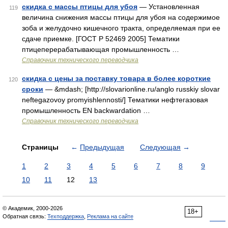
скидка с массы птицы для убоя
— Установленная
119
величина снижения массы птицы для убоя на содержимое
зоба и желудочно кишечного тракта, определяемая при ее
сдаче приемке. [ГОСТ Р 52469 2005] Тематики
птицеперерабатывающая промышленность …
Справочник технического переводчика
скидка с цены за поставку товара в более короткие
120
сроки
— &mdash; [http://slovarionline.ru/anglo russkiy slovar
neftegazovoy promyishlennosti/] Тематики нефтегазовая
промышленность EN backwardation …
Справочник технического переводчика
Страницы
←
Предыдущая
Следующая
→
1
2
3
4
5
6
7
8
9
10
11
12
13
© Академик, 2000-2026
18+
Обратная связь:
Техподдержка
,
Реклама на сайте