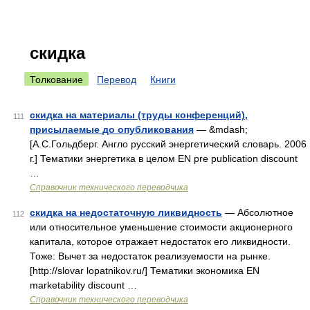
скидка
Толкование
Перевод
Книги
скидка на материалы (труды конференций),
111
присылаемые до опубликования
— &mdash;
[А.С.Гольдберг. Англо русский энергетический словарь. 2006
г.] Тематики энергетика в целом EN pre publication discount
…
Справочник технического переводчика
скидка на недостаточную ликвидность
— Абсолютное
112
или относительное уменьшение стоимости акционерного
капитала, которое отражает недостаток его ликвидности.
Тоже: Вычет за недостаток реализуемости на рынке.
[http://slovar lopatnikov.ru/] Тематики экономика EN
marketability discount …
Справочник технического переводчика