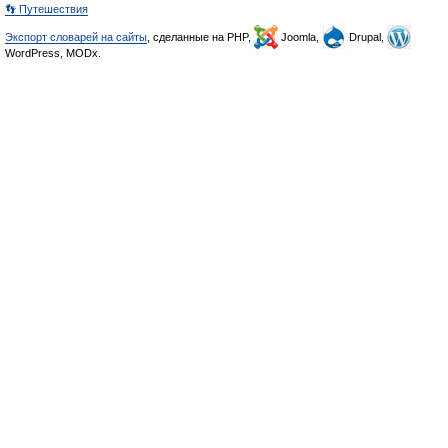
👣 Путешествия
Экспорт словарей на сайты
, сделанные на PHP,
Joomla,
Drupal,
WordPress, MODx.